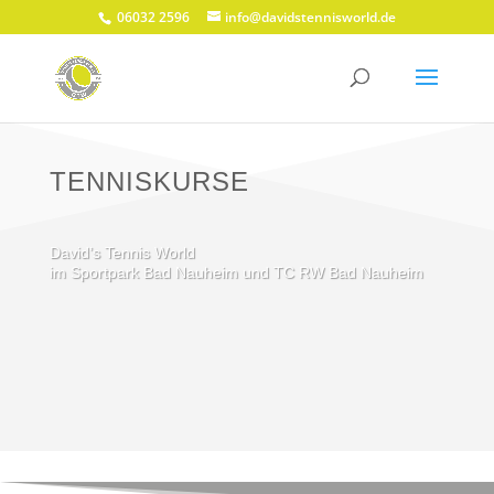
06032 2596
info@davidstennisworld.de
TENNISKURSE
David’s Tennis World
im Sportpark Bad Nauheim und TC RW Bad Nauheim