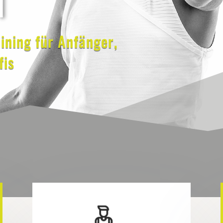
ining für Anfänger,
fis