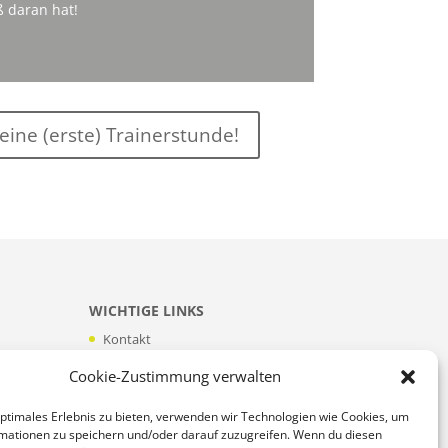
ß daran hat!
eine (erste) Trainerstunde!
WICHTIGE LINKS
Kontakt
Impressum
Cookie-Zustimmung verwalten
Datenschutzerklärung
optimales Erlebnis zu bieten, verwenden wir Technologien wie Cookies, um
Cookie-Richtlinie (EU)
mationen zu speichern und/oder darauf zuzugreifen. Wenn du diesen