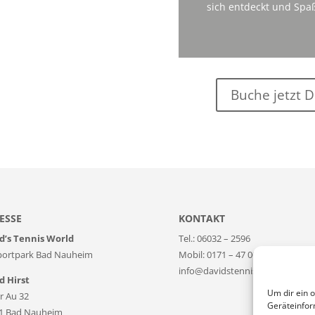
sich entdeckt und Spa
Buche jetzt D
ESSE
KONTAKT
d’s Tennis World
Tel.: 06032 – 2596
portpark Bad Nauheim
Mobil: 0171 – 47 00 696
info@davidstennisworld.de
d Hirst
Um dir ein 
r Au 32
Geräteinfor
1 Bad Nauheim