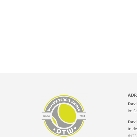
ADR
Davi
im S
Davi
In de
6123