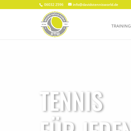
06032 2596
info@davidstennisworld.de
TRAINING
TENNIS
FÜR JEDE