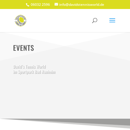
06032 2596
info@davidstennisworld.de
EVENTS
David’s Tennis World
im Sportpark Bad Nauheim