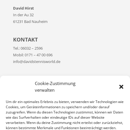
David Hirst
In der Au 32
61231 Bad Nauheim
KONTAKT
Tel.: 06032 – 2596
Mobil: 0171 – 47 00 696
info@davidstennisworld.de
WICHTIGE LINKS
Cookie-Zustimmung
Kontakt
verwalten
Impressum
Um dir ein optimales Erlebnis zu bieten, verwenden wir Technologien wie
Datenschutzerklärung
Cookies, um Geräteinformationen zu speichern und/oder darauf
zuzugreifen. Wenn du diesen Technologien zustimmst, können wir Daten
Cookie-Richtlinie (EU)
wie das Surfverhalten oder eindeutige IDs auf dieser Website
verarbeiten. Wenn du deine Zustimmung nicht erteilst oder zurückziehst,
können bestimmte Merkmale und Funktionen beeinträchtigt werden.