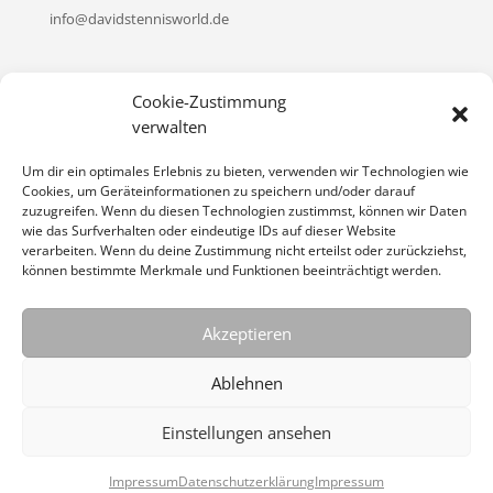
info@davidstennisworld.de
WICHTIGE LINKS
Cookie-Zustimmung
Kontakt
verwalten
Impressum
Um dir ein optimales Erlebnis zu bieten, verwenden wir Technologien wie
Datenschutzerklärung
Cookies, um Geräteinformationen zu speichern und/oder darauf
zuzugreifen. Wenn du diesen Technologien zustimmst, können wir Daten
Cookie-Richtlinie (EU)
wie das Surfverhalten oder eindeutige IDs auf dieser Website
verarbeiten. Wenn du deine Zustimmung nicht erteilst oder zurückziehst,
können bestimmte Merkmale und Funktionen beeinträchtigt werden.
Akzeptieren
Kontakt
Impressum
Datenschutzerklärung
Ablehnen
Cookie-Richtlinie (EU)
Einstellungen ansehen
© 2022 DAVID′S TENNIS WORLD / BAD NAUHEIM
Impressum
Datenschutzerklärung
Impressum