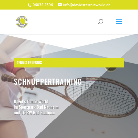
06032 2596
info@davidstennisworld.de
TENNIS ERLEBNIS
SCHNUPPERTRAINING
David’s Tennis World
im Sportpark Bad Nauheim
und TC RW Bad Nauheim