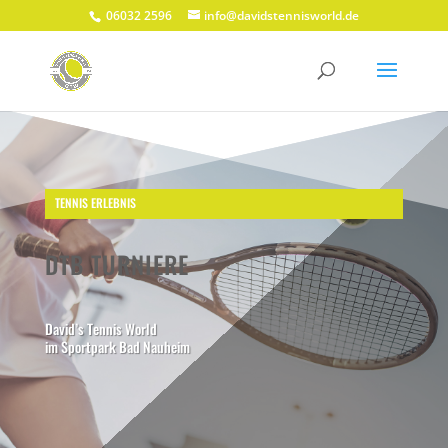
06032 2596
info@davidstennisworld.de
TENNIS ERLEBNIS
DTB TURNIERE
David’s Tennis World
im Sportpark Bad Nauheim